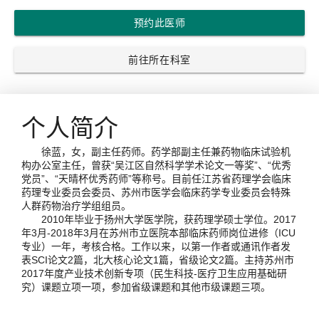
预约此医师
前往所在科室
个人简介
徐蓝，女，副主任药师。药学部副主任兼药物临床试验机
构办公室主任，曾获“吴江区自然科学学术论文一等奖”、“优秀
党员”、“天晴杯优秀药师”等称号。目前任江苏省药理学会临床
药理专业委员会委员、苏州市医学会临床药学专业委员会特殊
人群药物治疗学组组员。
2010年毕业于扬州大学医学院，获药理学硕士学位。2017
年3月-2018年3月在苏州市立医院本部临床药师岗位进修（ICU
专业）一年，考核合格。工作以来，以第一作者或通讯作者发
表SCI论文2篇，北大核心论文1篇，省级论文2篇。主持苏州市
2017年度产业技术创新专项（民生科技-医疗卫生应用基础研
究）课题立项一项，参加省级课题和其他市级课题三项。