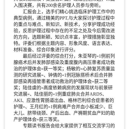
入围决赛，共有200余名护理人员参与旁听。
汇报会上，选手们精心挑选临床护理工作中的
典型病例，通过精美的PPT,与大家探讨护理过程中
的重点与难点、新知识、新技术，分享护理成功经
验，反思护理过程中存在的不足之处及今后需改进
的方向，选题新颖、知识点丰富，护理措施彰显独
特。评委们根据主题内容、形象风度、语言表达、
材料准备、综合印象进行评分。
最后经过评委的综合打分，朱亚琴的«1例前列
腺癌术后并发肺部感染及重度腹内高压患者成功救
治的护理体会»获一等奖；杨敏的«心肺复苏质量监
测的研究进展»、钟倩的«1例冠脉搭桥术后合并肺
部感染再插管患者成功救治的护理体会»获二等
奖；陆佳虞的«高度依赖病房的发展现状与前景研
究进展»、陆佳丽的«1例重症肺炎合并ARDS、
AKI、应激性胃肠道出血、格林巴利综合症患者的
护理»、王月红的«1例肩难产合并血小板减少、巨
大儿、脐带绕颈、产后出血、产褥期贫血产妇的助
产护理体会»获三等奖。
专题读书报告会给大家提供了相互交流学习的