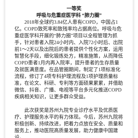
一等奖
呼吸与危重症医学科 “肺力圈”
2018年全球约3.84亿人患有COPD，中国占1
亿。COPD致死率和致残率均占据高位。呼吸与危
重症医学科开展的“肺力圈”项目以全程管理为抓
手，针对患者入院24小时内、入院72小时后、出院
前1～2天以及出院后的患者提供个性化方案，运用
智慧化手段，细化锻炼处方，精准施策，从而降低
COPD患者1月内再入院率，提升患者的生存质量
及就医满意度。在品管圈期间，制定了1项标准化
流程，修订了4项专科护理流程及1项护理质量标
准，在论文、科研、专利等方面硕果累累，并借助
微信、抖音、广播、电视等平台多元化推送COPD
疾病相关知识，让更多群众受益。
此次获奖是苏州九院专业诊疗水平及优质医
疗、护理服务水平的有力体现。今后，苏州九院将
积极创新、持续改进，把着力点放在安全、质量和
服务上，推动医院高质量发展，助力健康中国建
设。