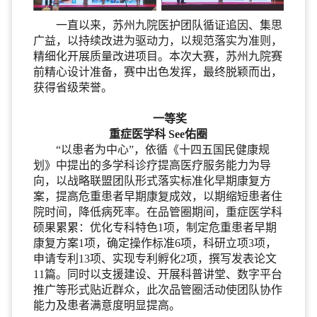
一直以来，苏州九院医护团队循证追因、集思
广益，以持续改进为驱动力，以规范落实为准则，
精细化开展质量改进项目。本次大赛，苏州九院赛
前精心设计准备，赛中出色发挥，最终脱颖而出，
获得省级荣誉。
一等奖
重症医学科 See佑圈
“以患者为中心”，依循《十四五国民健康规
划》中提出的多学科诊疗提高医疗服务能力为导
向，以战略联盟团队形式落实标准化早期康复方
案，提高危重患者早期康复成效，以期缩短患者住
院时间，降低病死率。在品管圈期间，重症医学科
硕果累累：优化专科特色1项，制定危重患者早期
康复方案1项，确定操作标准6项，科研立项3项，
申请专利13项、实现专利孵化2项，撰写发表论文
11篇。同时以支援建设、开展科普讲堂、数字平台
推广等形式贴近群众，此次品管圈活动使团队协作
能力及患者满意度明显提高。