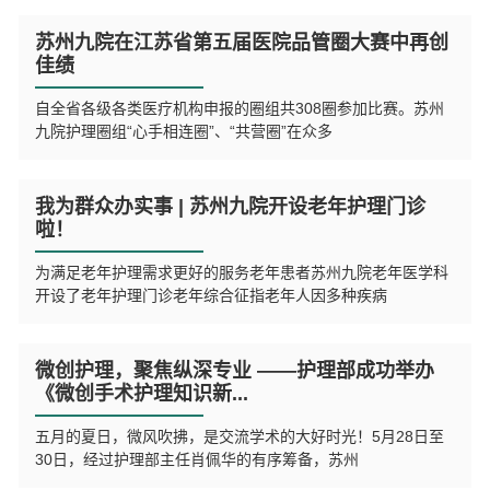
苏州九院在江苏省第五届医院品管圈大赛中再创
佳绩
自全省各级各类医疗机构申报的圈组共308圈参加比赛。苏州
九院护理圈组“心手相连圈”、“共营圈”在众多
我为群众办实事 | 苏州九院开设老年护理门诊
啦！
为满足老年护理需求更好的服务老年患者苏州九院老年医学科
开设了老年护理门诊老年综合征指老年人因多种疾病
微创护理，聚焦纵深专业 ——护理部成功举办
《微创手术护理知识新...
五月的夏日，微风吹拂，是交流学术的大好时光！5月28日至
30日，经过护理部主任肖佩华的有序筹备，苏州