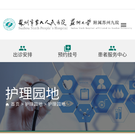




出诊安排
预约挂号
患者服务中心
护理园地
首页
>
护理园地
>
护理园地
