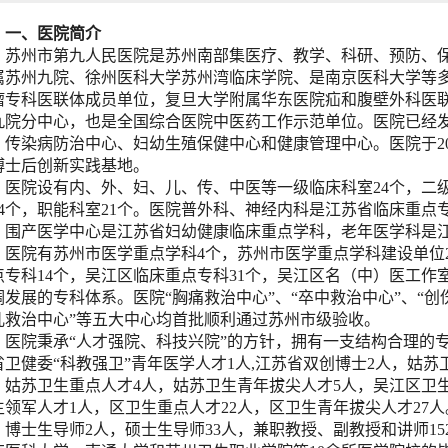
一、医院简介
苏州市第九人民医院是苏州南部集医疗、教学、科研、预防、
属苏州九院、徐州医科大学苏州湾临床学院、是南京医科大学等
瘤专科医联体成员单位，复旦大学附属华东医院疝和腹壁外科医
九院分中心，也是全国综合医院中医药工作示范单位。医院已经
、传染病防治中心、妇幼生殖保健中心和健康管理中心。医院于20
博士后创新实践基地。
医院设有内、外、妇、儿、传、中医等一级临床科室24个，二级
14个，职能科室21个。医院普外科、神经内科是江苏省临床重
，围产医学中心是江苏省妇幼健康临床重点学科，老年医学科是
；医院有苏州市医学重点学科4个，苏州市医学重点学科建设单位
点专科14个，吴江区临床重点专科31个，吴江区名（中）医工作
调发展的专科体系。医院“胸痛救治中心”、“卒中救治中心”、“创
儿救治中心”等五大中心均首批顺利通过苏州市级验收。
医院秉承“人才强院、科技兴院”的方针，拥有一支结构合理的专业
省卫健委“科教强卫”青年医学人才1人,江苏省双创博士2人，姑苏
，姑苏卫生重点人才4人，姑苏卫生青年拔尖人才5人，吴江区卫生
生领军人才1人，区卫生重点人才22人，区卫生青年拔尖人才27人。
，博士生导师2人，硕士生导师33人，兼职教授、副教授和讲师1