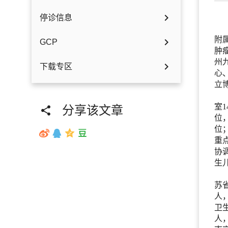

停诊信息
附

GCP
肿
州

下载专区
心
立
室
分享该文章

位
位
重
协
生
苏
人
卫
人