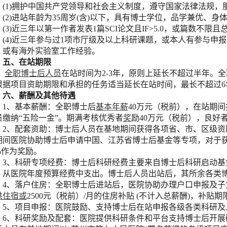
(1)拥护中国共产党领导和社会主义制度，遵守国家法律法规，
(2)进站年龄为35周岁(含)以下，具有博士学位，品学兼优、身
(3)近三年以第一作者发表1篇SCI论文且IF>5.0，或篇数不限且总I
(4)近三年参与过1项市厅级及以上科研课题，或本人有参与申
，或有海外实验室工作经验。
五、在站期限
全职博士后人员
在站时间为2-3年，原则上延长不超过半年。
根据项目资助期限和承担的任务适当延长在站时间，最长不超过6
六、薪酬及其他待遇
1、基本薪酬：全职博士后
基本年薪
40万元（税前），在站期
员缴纳“五险一金”。期满考核优秀者
奖
励40万元（税前），良好
2、配套资助：博士后人员在基地期间获得各项省、市、区级
期间医院协助博士后申请中国、江苏省博士后基金等专项，对于获批
0%作为奖励。
3、科研专项经费：博士后科研经费主要来自博士后科研启动基
，从医院年度预算经费中支出。博士后人员出站后，其所余各类
4、落户住房：全职博士后进站后，医院协助办理户口申报及子
供住宿或
2500元（税前）/月的住房补贴 (不计入总薪酬)，补
5、项目申报：医院鼓励、支持博士后在站申报各级各类科研及
6、科研奖励及配套：医院提供科研条件和平台支持博士后开