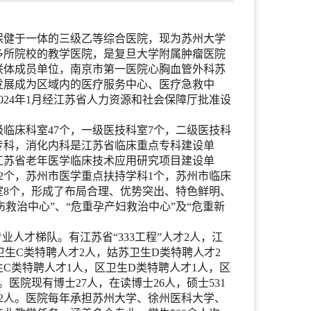
保健于一体的三级乙等综合医院，现为苏州大学
多所院校的教学医院，是复旦大学附属肿瘤医院
联体成员单位，南京市第一医院心胸血管外科苏
发展成为区域内的医疗服务中心、医疗急救中
24年1月经江苏省人力资源和社会保障厅批准设
临床科室47个，一级医技科室7个，二级医技科
点专科，消化内科是江苏省临床重点专科建设单
江苏省老年医学临床技术应用研究项目建设单
2个，苏州市医学重点扶持学科1个，苏州市临床
室8个，形成了布局合理、优势突出、特色鲜明、
伤救治中心”、“危重孕产妇救治中心”及“危重新
人才梯队。有江苏省“333工程”人才2人，江
卫生C类特聘人才2人，姑苏卫生D类特聘人才2
C类特聘人才1人，区卫生D类特聘人才1人，区
医院现有博士27人，在读博士26人，硕士531
52人。医院每年承担苏州大学、徐州医科大学、