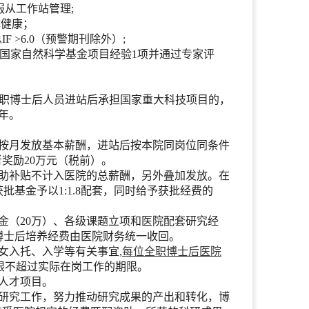
服从工作站管理;
体健康；
F >6.0（预警期刊除外）;
报国家自然科学基金项目经验1项并通过专家评
全职博士后人员进站后承担国家重大科技项目的，
年。
间按月发放基本薪酬，进站后按本院同岗位同条件
者奖励20万元（税前）。
资助补贴不计入医院的总薪酬，另外叠加发放。在
基金予以1:1.8配套，同时给予获批经费的
金（20万）、各级课题立项和医院配套研究经
博士后培养经费由医院财务统一收回。
女入托、入学等有关事宜,
每位全职博士后医院
贴期限不超过实际在岗工作的期限。
人才项目。
展研究工作，努力推动研究成果的产出和转化，博