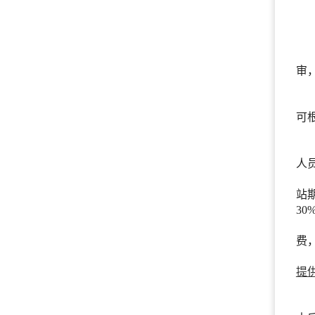
审
可
人
站
3
费
提