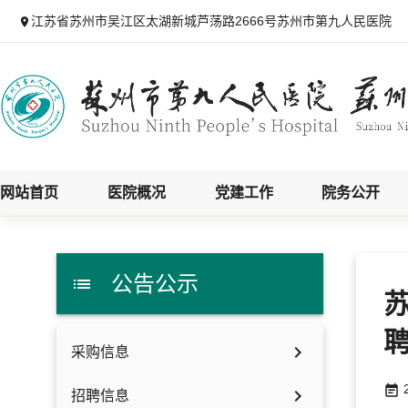
江苏省苏州市吴江区太湖新城芦荡路2666号苏州市第九人民医院

网站首页
医院概况
党建工作
院务公开
公告公示

苏

采购信息
2


招聘信息