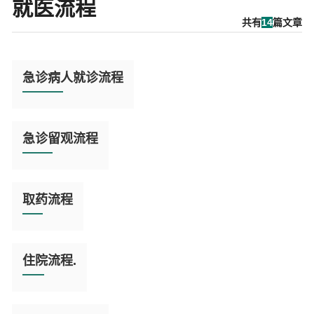
就医流程
共有
14
篇文章
阅
读
急诊病人就诊流程
全
文

阅
读
急诊留观流程
全
文

阅
读
取药流程
全
文

阅
读
住院流程.
全
文

阅