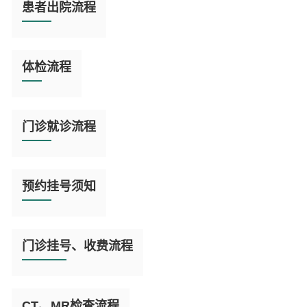
读
患者出院流程
全
文

阅
读
体检流程
全
文

阅
读
门诊就诊流程
全
文

阅
读
预约挂号须知
全
文

阅
读
门诊挂号、收费流程
全
文

阅
读
CT、MR检查流程