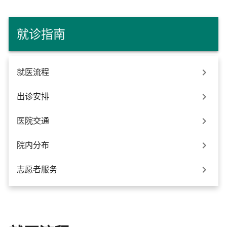
就诊指南

就医流程

出诊安排

医院交通

院内分布

志愿者服务