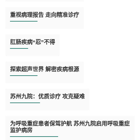

阅
读
重视病理报告 走向精准诊疗
全
文

阅
读
肛肠疾病“忍”不得
全
文

阅
读
探索超声世界 解密疾病根源
全
文

阅
读
苏州九院：优质诊疗 攻克疑难
全
文

为呼吸重症患者保驾护航 苏州九院启用呼吸重症
监护病房