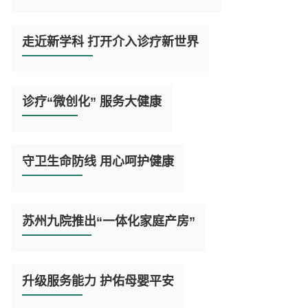

阅
读
走近新学科 打开介入诊疗新世界
全
文

阅
读
诊疗“微创化” 服务大健康
全
文

阅
读
守卫生命防线 用心呵护健康
全
文

阅
读
苏州九院推出“一体化家庭产房”
全
文

阅
读
升级服务能力 护佑母婴平安
全
文